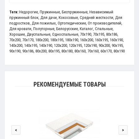
Теги:
Недорогие
,
Пружинные
,
Беспружинные
,
Независимый
пружинный блок
,
Для дачи
,
Кокосовые
,
Средней жесткости
,
Для
подростков
,
Для пожилых
,
Ортопедические
,
От производителей
,
Для кровати
,
Полуторные
,
Белорусские
,
Каталог
,
Спальные
,
Хорошие
,
Двуспальные
,
Односпальные
,
70x190
,
70x195
,
80x186
,
70x200
,
70х170
,
180x200
,
180x195
,
180x190
,
160x200
,
160x195
,
160x190
,
140x200
,
140x195
,
140x190
,
120x200
,
120x195
,
120x190
,
90x200
,
90x195
,
90x190
,
90x186
,
80x200
,
80x195
,
80x180
,
80x160
,
70x160
,
60x170
,
80x190
РЕКОМЕНДУЕМЫЕ ТОВАРЫ
<
>