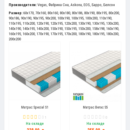
Производители:
Vegas
,
Фабрика Сна
,
Askona
,
EOS
,
Барро
,
Белсон
Размер:
60x170
,
70x160
,
80x160
,
80x180
,
80x186
,
80x190
,
80x195
,
80x200
,
90x186
,
90x190
,
90x195
,
90x200
,
100x190
,
100x195
,
100x200
,
110x190
,
110x195
,
110x200
,
120x190
,
120x195
,
120x200
,
130x190
,
130x195
,
130x200
,
140x190
,
140x195
,
140x200
,
150x190
,
150x195
,
150x200
,
158x198
,
160x190
,
160x195
,
160x200
,
170x190
,
170x195
,
170x200
,
180x190
,
180x195
,
180x200
,
200x200
Матрас Special S1
Матрас Вегас S5
1
0
На складе
На складе