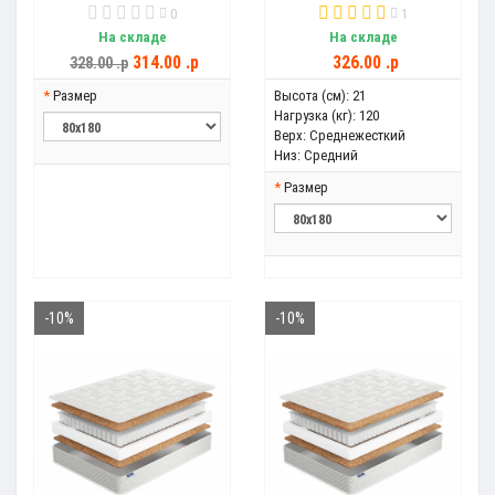
0
1
На складе
На складе
314.00 .p
326.00 .p
328.00 .p
Размер
Высота (см):
21
Нагрузка (кг):
120
Верх:
Среднежесткий
Низ:
Средний
Размер
-10%
-10%