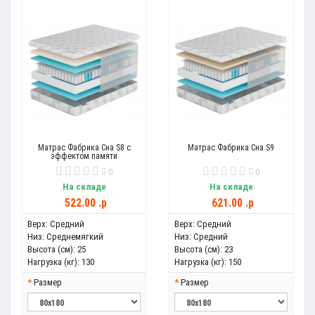
Матрас Фабрика Сна S8 с
Матрас Фабрика Сна S9
эффектом памяти
0
0
На складе
На складе
522.00 .p
621.00 .p
Верх:
Средний
Верх:
Средний
Низ:
Среднемягкий
Низ:
Средний
Высота (см):
25
Высота (см):
23
Нагрузка (кг):
130
Нагрузка (кг):
150
Размер
Размер