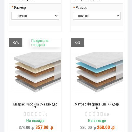
Размер
Размер
Подушка в
-5%
-5%
подарок
Матрас Фабрика Сна Киндер
Матрас Фабрика Сна Киндер
7
8
0
0
На складе
На складе
357.00 .p
268.00 .p
374.00 .p
280.00 .p