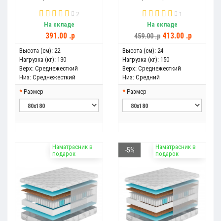
2
1
На складе
На складе
391.00 .p
413.00 .p
459.00 .p
Высота (см):
22
Высота (см):
24
Нагрузка (кг):
130
Нагрузка (кг):
150
Верх:
Среднежесткий
Верх:
Среднежесткий
Низ:
Среднежесткий
Низ:
Средний
Размер
Размер
Наматрасник в
Наматрасник в
-5%
подарок
подарок