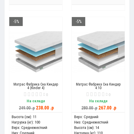
-5%
-5%
Матрас Фабрика Сна Киндер
Матрас Фабрика Сна Киндер
4 (Kinder 4)
4.10
0
0
На складе
На складе
238.00 .p
267.00 .p
249.00 .p
280.00 .p
Высота (см):
11
Верх:
Средний
Нагрузка (кг):
100
Низ:
Среднежесткий
Верх:
Среднежесткий
Высота (см):
14
Низ:
Средний
Нагрузка (кг):
110