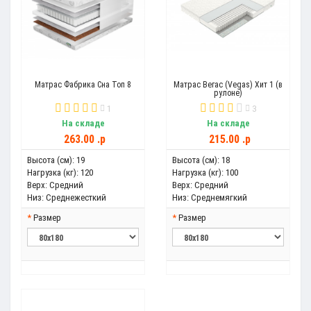
Матрас Фабрика Сна Топ 8
Матрас Вегас (Vegas) Хит 1 (в
рулоне)
1
3
На складе
На складе
263.00 .p
215.00 .p
Высота (см):
19
Высота (см):
18
Нагрузка (кг):
120
Нагрузка (кг):
100
Верх:
Средний
Верх:
Средний
Низ:
Среднежесткий
Низ:
Среднемягкий
Размер
Размер