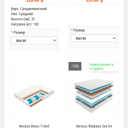
228.00 .p
255.00 .p
Верх:
Среденежесткий
Низ:
Средний
Высота (см):
21
Нагрузка (кг):
120
Размер
Размер
Наматрасник в
-10%
подарок
Матрас Вегас Trend
Матрас Фабрика Сна G4