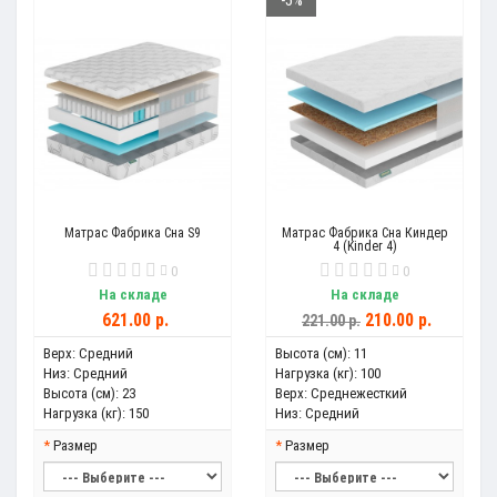
-5%
Матрас Фабрика Сна S9
Матрас Фабрика Сна Киндер
4 (Kinder 4)
0
0
На складе
На складе
621.00 р.
210.00 р.
221.00 р.
Верх:
Средний
Высота (см):
11
Низ:
Средний
Нагрузка (кг):
100
Высота (см):
23
Верх:
Среднежесткий
Нагрузка (кг):
150
Низ:
Средний
Размер
Размер