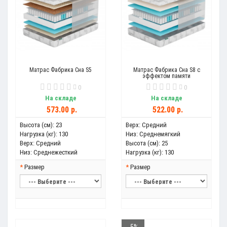
Матрас Фабрика Сна S5
Матрас Фабрика Сна S8 с
эффектом памяти
0
0
На складе
На складе
573.00 р.
522.00 р.
Высота (см):
23
Верх:
Средний
Нагрузка (кг):
130
Низ:
Среднемягкий
Верх:
Средний
Высота (см):
25
Низ:
Среднежесткий
Нагрузка (кг):
130
Размер
Размер