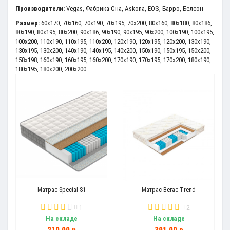
Производители:
Vegas
,
Фабрика Сна
,
Askona
,
EOS
,
Барро
,
Белсон
Размер:
60x170
,
70x160
,
70x190
,
70x195
,
70x200
,
80x160
,
80x180
,
80x186
,
80x190
,
80x195
,
80x200
,
90x186
,
90x190
,
90x195
,
90x200
,
100x190
,
100x195
,
100x200
,
110x190
,
110x195
,
110x200
,
120x190
,
120x195
,
120x200
,
130x190
,
130x195
,
130x200
,
140x190
,
140x195
,
140x200
,
150x190
,
150x195
,
150x200
,
158x198
,
160x190
,
160x195
,
160x200
,
170x190
,
170x195
,
170x200
,
180x190
,
180x195
,
180x200
,
200x200
Матрас Special S1
Матрас Вегас Trend
1
2
На складе
На складе