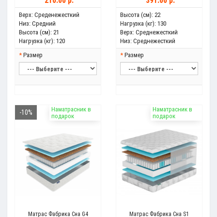
210.00 р.
391.00 р.
Верх:
Среденежесткий
Высота (см):
22
Низ:
Средний
Нагрузка (кг):
130
Высота (см):
21
Верх:
Среднежесткий
Нагрузка (кг):
120
Низ:
Среднежесткий
Размер
Размер
Наматрасник в
Наматрасник в
-10%
подарок
подарок
Матрас Фабрика Сна G4
Матрас Фабрика Сна S1