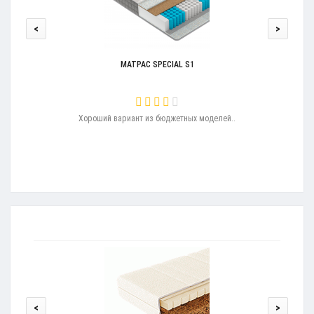
<
>
МАТРАС SPECIAL S1
льное
Хороший вариант из бюджетных моделей..
Д
сть
<
>