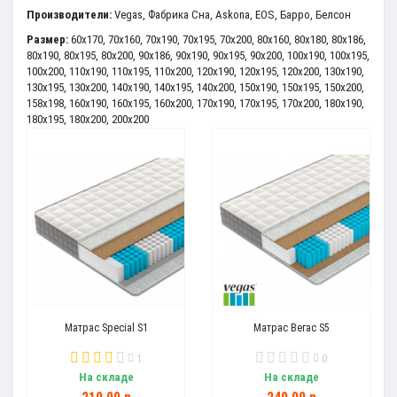
Производители:
Vegas
,
Фабрика Сна
,
Askona
,
EOS
,
Барро
,
Белсон
Размер:
60x170
,
70x160
,
70x190
,
70x195
,
70x200
,
80x160
,
80x180
,
80x186
,
80x190
,
80x195
,
80x200
,
90x186
,
90x190
,
90x195
,
90x200
,
100x190
,
100x195
,
100x200
,
110x190
,
110x195
,
110x200
,
120x190
,
120x195
,
120x200
,
130x190
,
130x195
,
130x200
,
140x190
,
140x195
,
140x200
,
150x190
,
150x195
,
150x200
,
158x198
,
160x190
,
160x195
,
160x200
,
170x190
,
170x195
,
170x200
,
180x190
,
180x195
,
180x200
,
200x200
Матрас Special S1
Матрас Вегас S5
1
0
На складе
На складе