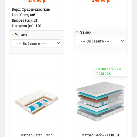
210.00 р.
240.00 р.
Верх:
Среденежесткий
Низ:
Средний
Высота (см):
21
Нагрузка (кг):
120
Размер
Размер
Наматрасник в
подарок
Матрас Вегас Trend
Матрас Фабрика Сна S1