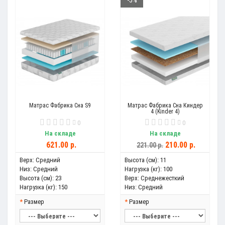
-5%
Матрас Фабрика Сна S9
Матрас Фабрика Сна Киндер
4 (Kinder 4)
0
0
На складе
На складе
621.00 р.
210.00 р.
221.00 р.
Верх:
Средний
Высота (см):
11
Низ:
Средний
Нагрузка (кг):
100
Высота (см):
23
Верх:
Среднежесткий
Нагрузка (кг):
150
Низ:
Средний
Размер
Размер