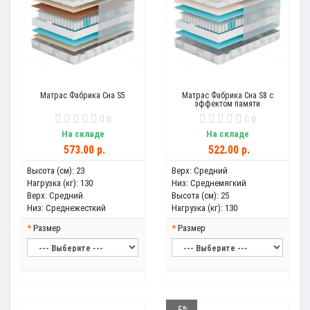
Матрас Фабрика Сна S5
Матрас Фабрика Сна S8 с
эффектом памяти
0
0
На складе
На складе
573.00 р.
522.00 р.
Высота (см):
23
Верх:
Средний
Нагрузка (кг):
130
Низ:
Среднемягкий
Верх:
Средний
Высота (см):
25
Низ:
Среднежесткий
Нагрузка (кг):
130
Размер
Размер