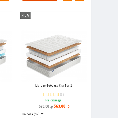
-10%
Матрас Фабрика Сна Топ 2
1
На складе
563.00 .p
596.00 .p
Высота (см):
20