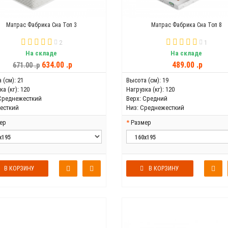
Матрас Фабрика Сна Топ 3
Матрас Фабрика Сна Топ 8
2
1
На складе
На складе
634.00 .p
489.00 .p
671.00 .p
 (см):
21
Высота (см):
19
а (кг):
120
Нагрузка (кг):
120
Среднежесткий
Верх:
Средний
есткий
Низ:
Среднежесткий
ер
Размер
В КОРЗИНУ
В КОРЗИНУ