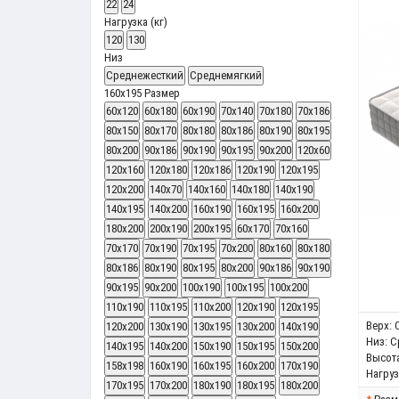
22
24
Нагрузка (кг)
120
130
Низ
Среднежесткий
Среднемягкий
160x195
Размер
60x120
60x180
60x190
70x140
70x180
70x186
80x150
80x170
80х180
80х186
80х190
80х195
80х200
90х186
90х190
90х195
90х200
120x60
120x160
120x180
120x186
120х190
120х195
120х200
140x70
140x160
140x180
140х190
140х195
140х200
160х190
160х195
160х200
180х200
200x190
200x195
60x170
70x160
70x170
70x190
70x195
70x200
80x160
80x180
80x186
80x190
80x195
80x200
90x186
90x190
90x195
90x200
100x190
100x195
100x200
110x190
110x195
110x200
120x190
120x195
Верх:
120x200
130x190
130x195
130x200
140x190
Низ:
С
140x195
140x200
150x190
150x195
150x200
Высота
158x198
160x190
160x195
160x200
170x190
Нагрузк
170x195
170x200
180x190
180x195
180x200