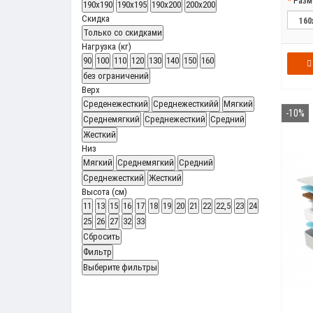
Разм
190x190
190x195
190x200
200x200
Скидка
Только со cкидками
Нагрузка (кг)
90
100
110
120
130
140
150
160
без ограничений
Верх
Среденежесткий
Среднежесткийй
Мягкий
-10%
Среднемягкий
Среднежесткий
Средний
Жесткий
Низ
Мягкий
Среднемягкий
Средний
Среднежесткий
Жесткий
Высота (см)
11
13
15
16
17
18
19
20
21
22
22,5
23
24
25
26
27
32
33
Сбросить
Фильтр
Выберите фильтры