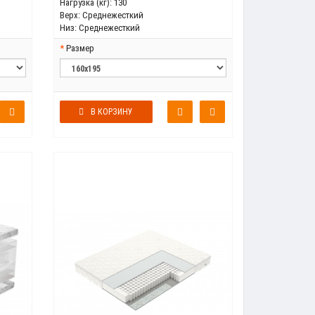
Нагрузка (кг):
130
Верх:
Среднежесткий
Низ:
Среднежесткий
Размер
В КОРЗИНУ