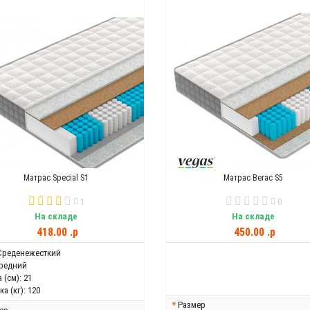
Матрас Special S1
Матрас Вегас S5
1
0
На складе
На складе
418.00 .p
450.00 .p
Среденежесткий
редний
 (см):
21
а (кг):
120
Размер