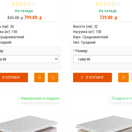
1
1
На складе
На складе
799.00 .p
739.00 .p
845.00 .p
 (см):
24
Высота (см):
22
а (кг):
150
Нагрузка (кг):
130
Среднежесткий
Верх:
Среднежесткий
редний
Низ:
Средний
ер
Размер
В КОРЗИНУ
В КОРЗИНУ
Наматрасник в подарок
Подушка в 