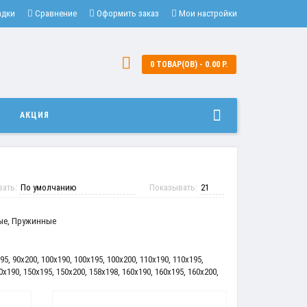
адки
Сравнение
Оформить заказ
Мои настройки
0 ТОВАР(ОВ) - 0.00 Р.
И
АКЦИЯ
вать:
Показывать:
ые
,
Пружинные
95
,
90x200
,
100x190
,
100x195
,
100x200
,
110x190
,
110x195
,
0x190
,
150x195
,
150x200
,
158x198
,
160x190
,
160x195
,
160x200
,