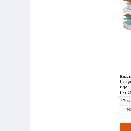
Высота
Нагрузк
Верх:
Низ:
Ж
Разм