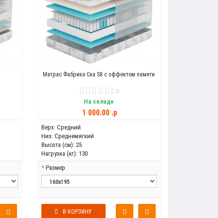
Матрас Фабрика Сна S8 с эффектом памяти
0
На складе
1 000.00 .p
Верх:
Средний
Низ:
Среднемягкий
Высота (см):
25
Нагрузка (кг):
130
Размер
В КОРЗИНУ