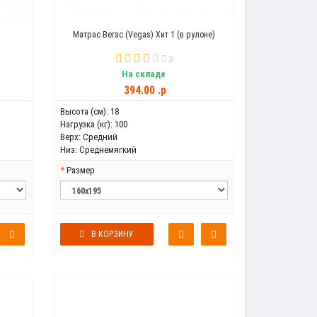
Матрас Вегас (Vegas) Хит 1 (в рулоне)
3
На складе
394.00 .p
Высота (см):
18
Нагрузка (кг):
100
Верх:
Средний
Низ:
Среднемягкий
Размер
В КОРЗИНУ