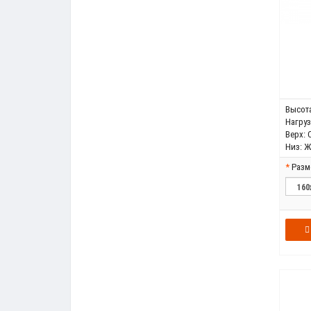
Высота
Нагрузк
Верх:
Низ:
Ж
Разм