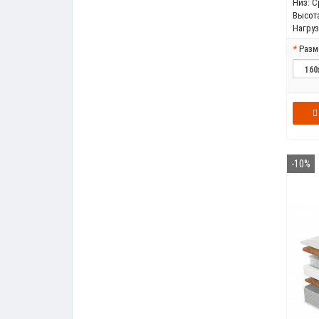
Низ:
С
Высота
Нагрузк
Разм
-10%