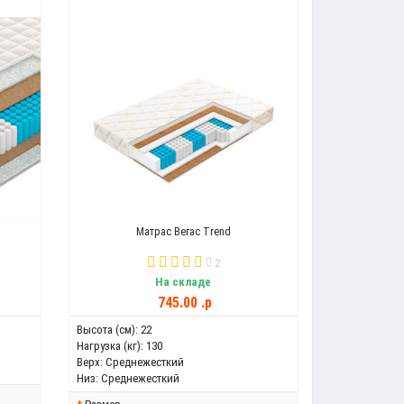
Матрас Вегас Trend
2
На складе
745.00 .p
Высота (см):
22
Нагрузка (кг):
130
Верх:
Среднежесткий
Низ:
Среднежесткий