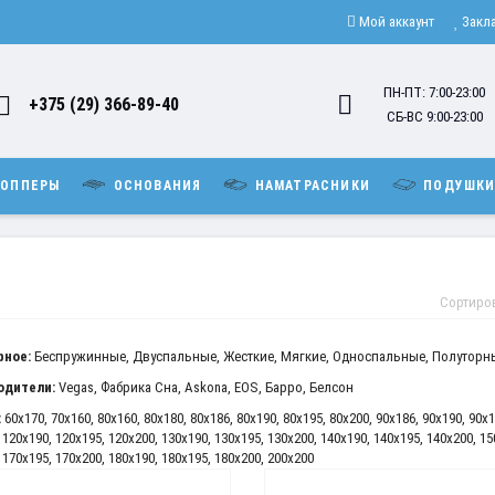
Мой аккаунт
Закл
ПН-ПТ: 7:00-23:00
+375 (29) 366-89-40
СБ-ВС 9:00-23:00
ОППЕРЫ
ОСНОВАНИЯ
НАМАТРАСНИКИ
ПОДУШК
Сортиро
рное:
Беспружинные
,
Двуспальные
,
Жесткие
,
Мягкие
,
Односпальные
,
Полуторн
одители:
Vegas
,
Фабрика Сна
,
Askona
,
EOS
,
Барро
,
Белсон
:
60x170
,
70x160
,
80x160
,
80x180
,
80x186
,
80x190
,
80x195
,
80x200
,
90x186
,
90x190
,
90x1
,
120x190
,
120x195
,
120x200
,
130x190
,
130x195
,
130x200
,
140x190
,
140x195
,
140x200
,
15
,
170x195
,
170x200
,
180x190
,
180x195
,
180x200
,
200x200