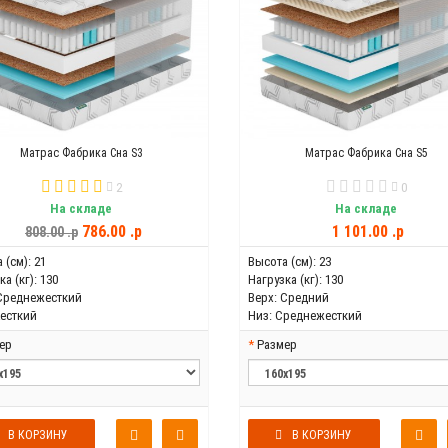
Матрас Фабрика Сна S3
Матрас Фабрика Сна S5
2
0
На складе
На складе
786.00 .p
1 101.00 .p
808.00 .p
 (см):
21
Высота (см):
23
а (кг):
130
Нагрузка (кг):
130
Среднежесткий
Верх:
Средний
есткий
Низ:
Среднежесткий
ер
Размер
В КОРЗИНУ
В КОРЗИНУ