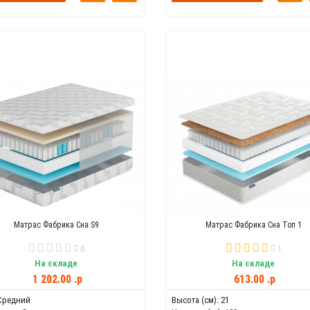
Матрас Фабрика Сна S9
Матрас Фабрика Сна Топ 1
0
1
На складе
На складе
1 202.00 .p
613.00 .p
Средний
Высота (см):
21