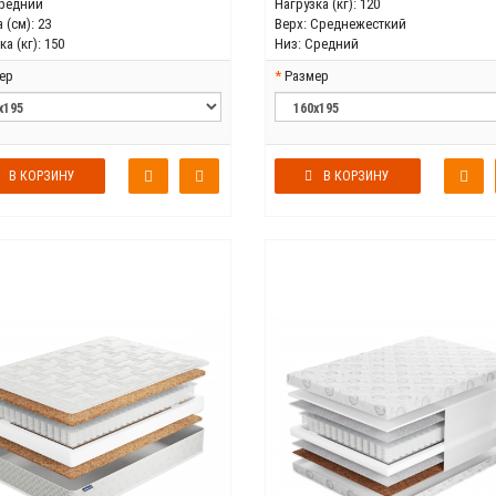
редний
Нагрузка (кг):
120
 (см):
23
Верх:
Среднежесткий
а (кг):
150
Низ:
Средний
ер
Размер
В КОРЗИНУ
В КОРЗИНУ