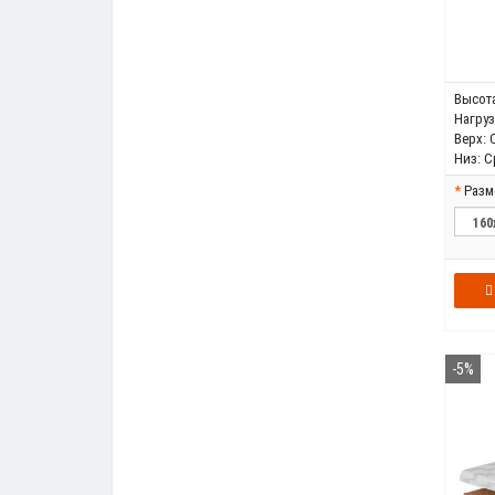
Высота
Нагрузк
Верх:
Низ:
С
Разм
-5%