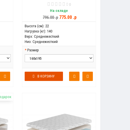
0
На складе
775.00 .p
796.00 .p
Высота (см):
22
Нагрузка (кг):
140
Верх:
Среднежесткий
Низ:
Среднежесткий
Размер
В КОРЗИНУ
подарок