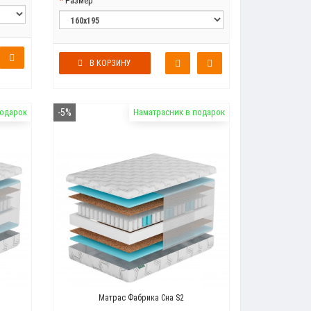
Размер
В КОРЗИНУ
подарок
-5%
Наматрасник в подарок
Матрас Фабрика Сна S2