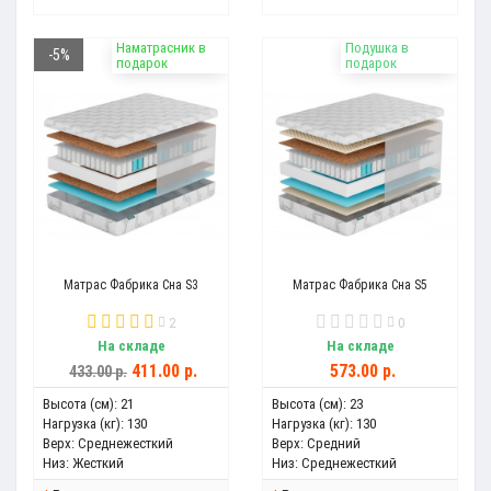
Наматрасник в
Подушка в
-5%
подарок
подарок
Матрас Фабрика Сна S3
Матрас Фабрика Сна S5
2
0
На складе
На складе
411.00 р.
573.00 р.
433.00 р.
Высота (см):
21
Высота (см):
23
Нагрузка (кг):
130
Нагрузка (кг):
130
Верх:
Среднежесткий
Верх:
Средний
Низ:
Жесткий
Низ:
Среднежесткий